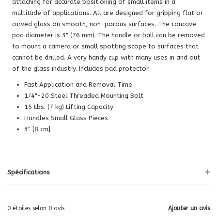
attaching for accurate positioning of small items in a
multitude of applications. All are designed for gripping flat or
curved glass on smooth, non-porous surfaces. The concave
pad diameter is 3" (76 mm). The handle or ball can be removed
to mount a camera or small spotting scope to surfaces that
cannot be drilled. A very handy cup with many uses in and out
of the glass industry. Includes pad protector.
Fast Application and Removal Time
1/4"-20 Steel Threaded Mounting Bolt
15 Lbs. (7 kg) Lifting Capacity
Handles Small Glass Pieces
3" [8 cm]
Spécifications
0
étoiles selon
0
avis
Ajouter un avis