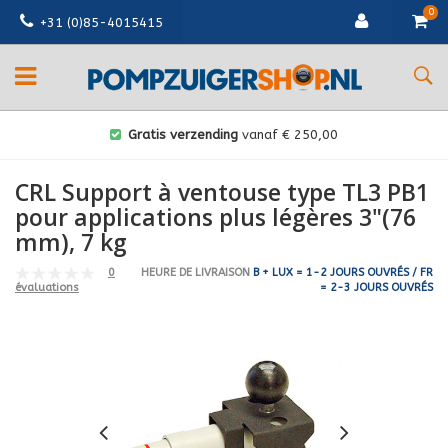
0
+31 (0)85-4015415
Gratis verzending
vanaf € 250,00
CRL Support à ventouse type TL3 PB1
pour applications plus légères 3"(76
mm), 7 kg
0
HEURE DE LIVRAISON
B + LUX = 1-2 JOURS OUVRÉS / FR
= 2-3 JOURS OUVRÉS
évaluations