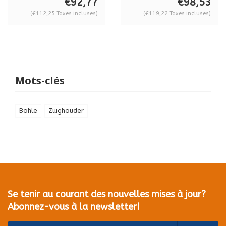
€92,77
€98,53
(€112,25 Taxes incluses)
(€119,22 Taxes incluses)
Mots-clés
Bohle
Zuighouder
Se tenir au courant des nouvelles mises à jour?
Abonnez-vous à la newsletter!