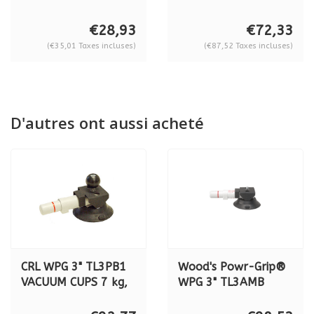
aluminium Filetage
articulation à bille
M10 x 1 BO 600.2G1
BO 600.24
€28,93
€72,33
(€35,01 Taxes incluses)
(€87,52 Taxes incluses)
D'autres ont aussi acheté
CRL WPG 3" TL3PB1
Wood's Powr-Grip®
VACUUM CUPS 7 kg,
WPG 3" TL3AMB
8 cm
VACUUM CUPS 7 kg,
8 cm