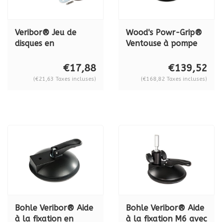
Veribor® Jeu de
Wood's Powr-Grip®
disques en
Ventouse à pompe
caoutchouc de
en métal N 6450, 79
rechange, ø 120 mm
kg.
€17,88
€139,52
BO 614.032
(€21,63 Taxes incluses)
(€168,82 Taxes incluses)
Bohle Veribor® Aide
Bohle Veribor® Aide
à la fixation en
à la fixation M6 avec