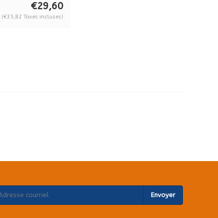
€29,60
(€35,82 Taxes incluses)
Envoyer