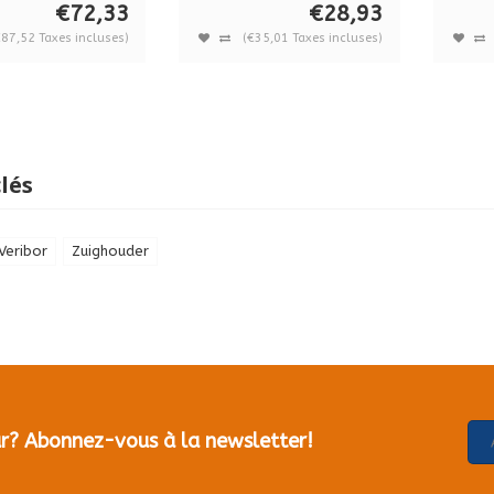
€72,33
€28,93
€87,52 Taxes incluses)
(€35,01 Taxes incluses)
lés
Veribor
Zuighouder
our? Abonnez-vous à la newsletter!