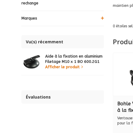
rechange
maintien p
Marques
0
étoiles se
Produ
Vu(s) récemment
Aide à la fixation en aluminium
Filetage M10 x 1 BO 600.2G1
Afficher le produit
Évaluations
Bohle 
à la f
articul
Ventouse 
BO 60
pour la f
div...