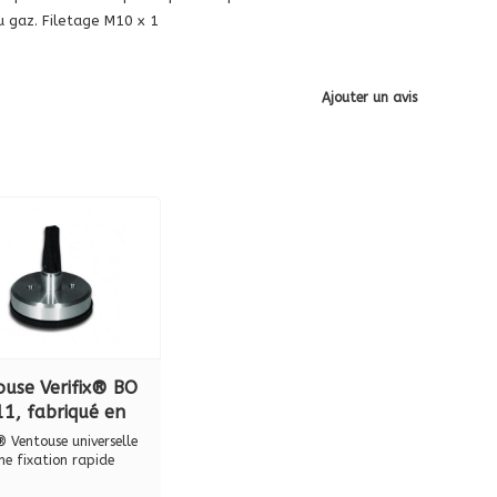
u gaz. Filetage M10 x 1
Ajouter un avis
ouse Verifix® BO
11, fabriqué en
 inoxydable avec
® Ventouse universelle
leté
ne fixation rapide