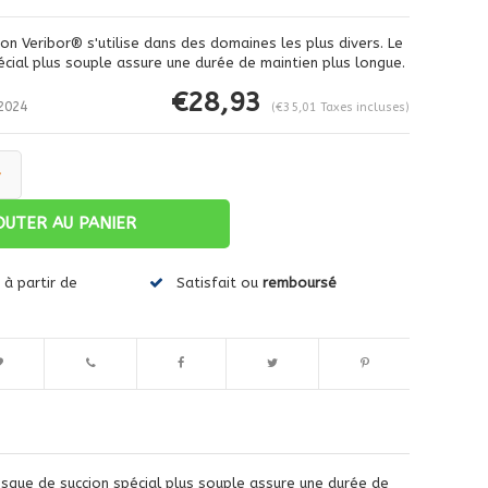
ion Veribor® s'utilise dans des domaines les plus divers. Le
écial plus souple assure une durée de maintien plus longue.
€28,93
2024
(€35,01 Taxes incluses)
+
OUTER AU PANIER
Agrandir l'image
à partir de
Satisfait ou
remboursé
disque de succion spécial plus souple assure une durée de