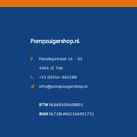
Pompzuigershop.nl
Faradaystraat 14 - 02
4004 JZ Tiel
+31 (0)344-662288
info@pompzuigershop.nl
BTW
NL868508408B01
IBAN
NL72BUNQ2166901751