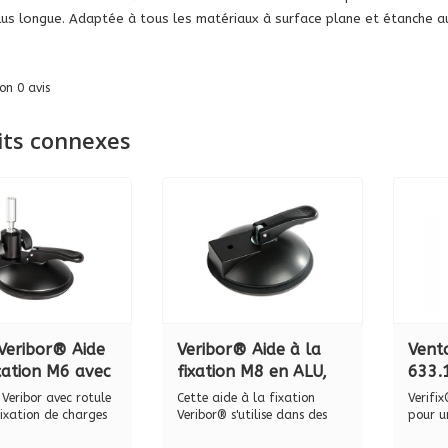
lus longue. Adaptée à tous les matériaux à surface plane et étanche a
lon
0
avis
its connexes
Veribor® Aide
Veribor® Aide à la
Vent
ixation M6 avec
fixation M8 en ALU,
633.
ation à bille
BO 600.2G2
acier
Veribor avec rotule
Cette aide à la fixation
Verifix
0.24
M5 fi
ixation de charges
Veribor® s'utilise dans des
pour u
domai...
d'in...