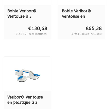
Bohle Veribor®
Bohle Veribor®
Ventouse à 3
Ventouse en
ventouses Veribor®
aluminium à 3
en aluminium BO
ventouses BO
€130,68
€65,38
S3.021, en set Série
603.021, série 2021
(€158,12 Taxes incluses)
(€79,11 Taxes incluses)
2021
Veribor® Ventouse
en plastique à 3
têtes avec 3 têtes