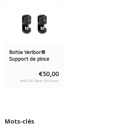
Bohle Veribor®
Support de pince
VetroScreen
aluminium, noir mat
€50,00
RAL 9005, lot de 2,
(€60,50 Taxes incluses)
BO 5200191
Mots-clés