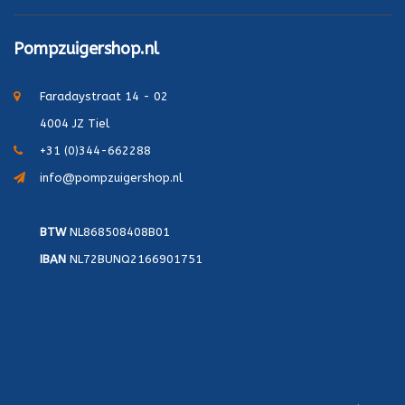
Pompzuigershop.nl
Faradaystraat 14 - 02
4004 JZ Tiel
+31 (0)344-662288
info@pompzuigershop.nl
BTW
NL868508408B01
IBAN
NL72BUNQ2166901751