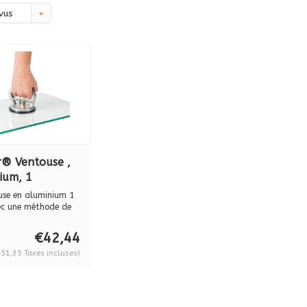
vus
r® Ventouse ,
ium, 1
se pour
use en aluminium 1
tion à une
ec une méthode de
BO 600.0
€42,44
€51,35 Taxes incluses)