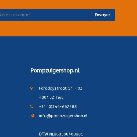
Envoyer
Pompzuigershop.nl
Faradaystraat 14 - 02
4004 JZ Tiel
+31 (0)344-662288
info@pompzuigershop.nl
BTW
NL868508408B01