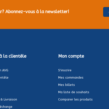
our? Abonnez-vous à la newsletter!
à la clientèle
Mon compte
n AVG
S'inscrire
entèle
Mes commandes
Mes billets
Ma liste de souhaits
 & Livraison
Comparer les produits
 échange