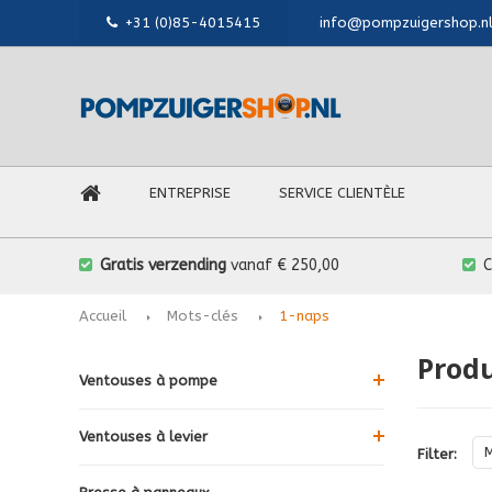
+31 (0)85-4015415
info@pompzuigershop.n
ENTREPRISE
SERVICE CLIENTÈLE
Gratis verzending
vanaf € 250,00
Accueil
Mots-clés
1-naps
Produ
Ventouses à pompe
Ventouses à levier
Filter: