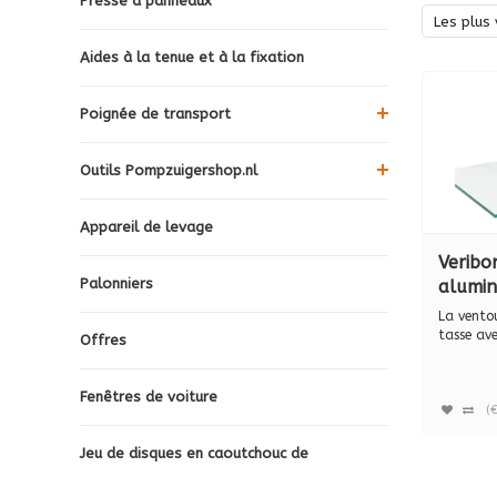
Presse à panneaux
Les plus 
Aides à la tenue et à la fixation
Poignée de transport
Outils Pompzuigershop.nl
Appareil de levage
Veribo
Palonniers
alumin
ventou
La vento
utilisa
tasse av
Offres
travai...
main, 
Fenêtres de voiture
(
Jeu de disques en caoutchouc de