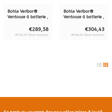
Bohle Veribor®
Bohle Veribor®
Ventouse à batterie ,
Ventouse à batterie ,
plastique, BO 601GA,
aluminium, BO 601A,
120 kg
120 kg
€289,58
€304,43
(€350,39 Taxes incluses)
(€368,36 Taxes incluses)