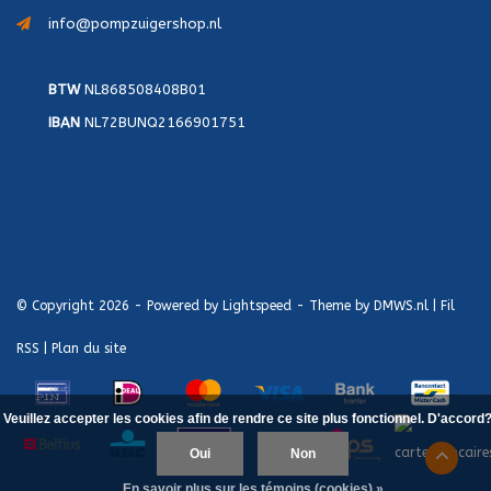
info@pompzuigershop.nl
BTW
NL868508408B01
IBAN
NL72BUNQ2166901751
© Copyright 2026 - Powered by
Lightspeed
- Theme by
DMWS.nl
|
Fil
RSS
|
Plan du site
Veuillez accepter les cookies afin de rendre ce site plus fonctionnel. D'accord
Oui
Non
En savoir plus sur les témoins (cookies) »