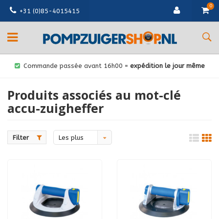
0
+31 (0)85-4015415
Commande passée avant 16h00 =
expédition le jour même
Produits associés au mot-clé
accu-zuigheffer
Filter
Les plus
vus