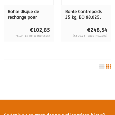
Bohle disque de
Bohle Contrepoids
rechange pour
25 kg, BO 88.025,
Liftmaster B1,
pour l'aide à la
SP88.2104
manœuvre
€102,85
€248,54
Liftmaster B1 (BO
(€124,45 Taxes incluses)
(€300,73 Taxes incluses)
88.01)