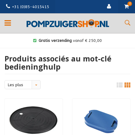
0
+31 (0)85-4015415
Gratis verzending
vanaf € 250,00
Produits associés au mot-clé
bedieninghulp
Les plus
vus