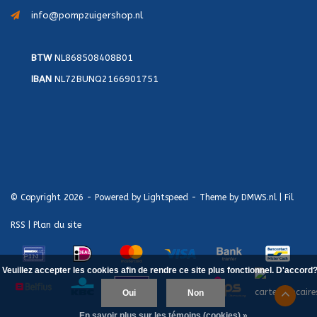
info@pompzuigershop.nl
BTW
NL868508408B01
IBAN
NL72BUNQ2166901751
© Copyright 2026 - Powered by
Lightspeed
- Theme by
DMWS.nl
|
Fil
RSS
|
Plan du site
Veuillez accepter les cookies afin de rendre ce site plus fonctionnel. D'accord
Oui
Non
En savoir plus sur les témoins (cookies) »