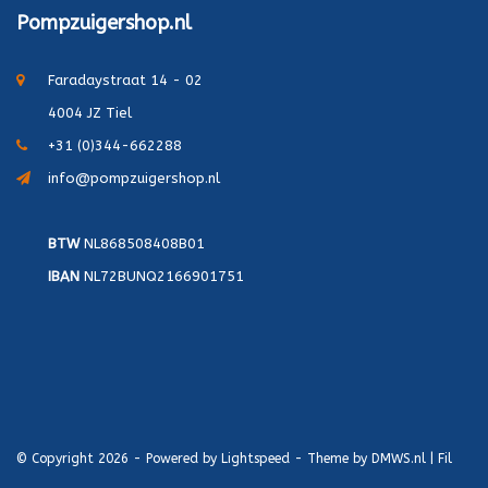
Pompzuigershop.nl
Faradaystraat 14 - 02
4004 JZ Tiel
+31 (0)344-662288
info@pompzuigershop.nl
BTW
NL868508408B01
IBAN
NL72BUNQ2166901751
© Copyright 2026 - Powered by
Lightspeed
- Theme by
DMWS.nl
|
Fil