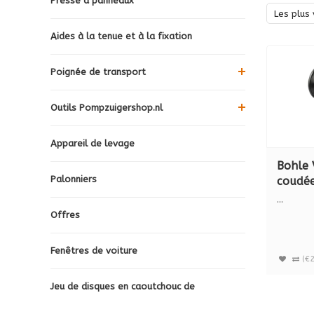
Presse à panneaux
Les plus 
Aides à la tenue et à la fixation
Poignée de transport
Outils Pompzuigershop.nl
Appareil de levage
Bohle 
Palonniers
coudée
longue
...
200 mm
Offres
jambe
630
Fenêtres de voiture
(€2
Jeu de disques en caoutchouc de