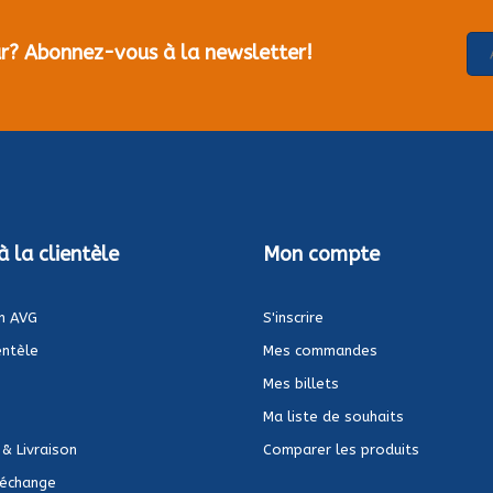
our? Abonnez-vous à la newsletter!
à la clientèle
Mon compte
n AVG
S'inscrire
entèle
Mes commandes
Mes billets
Ma liste de souhaits
 & Livraison
Comparer les produits
 échange