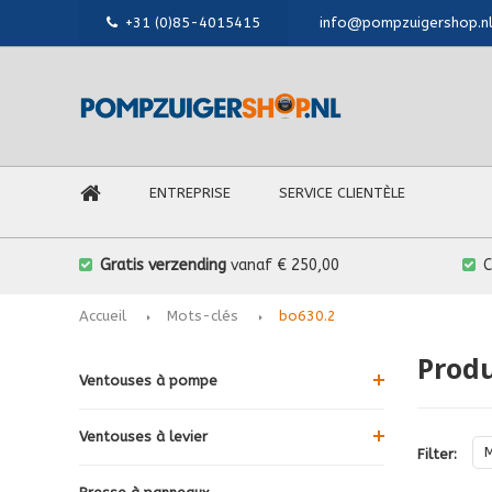
+31 (0)85-4015415
info@pompzuigershop.n
ENTREPRISE
SERVICE CLIENTÈLE
Gratis verzending
vanaf € 250,00
Accueil
Mots-clés
bo630.2
Produ
Ventouses à pompe
Ventouses à levier
Filter: