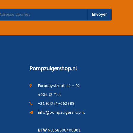
Envoyer
Pompzuigershop.nl
Faradaystraat 14 - 02
4004 JZ Tiel
+31 (0)344-662288
info@pompzuigershop.nl
BTW
NL868508408B01