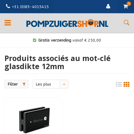
0
+31 (0)85-4015415
Gratis verzending
vanaf € 250,00
Produits associés au mot-clé
glasdikte 12mm
Filter
Les plus
vus