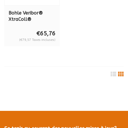
Bohle Veribor®
XtraColl®
Applicateur pour
verre trempé
€65,76
d'épaisseur 12 mm,
(€79,57 Taxes incluses)
verre feuilleté
10,76-12,76 mm, BO
5207946