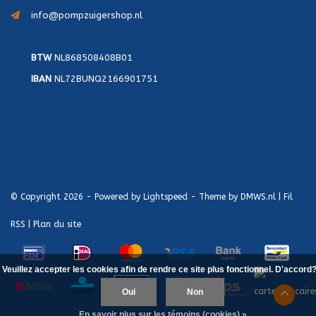
info@pompzuigershop.nl
BTW
NL868508408B01
IBAN
NL72BUNQ2166901751
© Copyright 2026 - Powered by
Lightspeed
- Theme by
DMWS.nl
|
Fil
RSS
|
Plan du site
Veuillez accepter les cookies afin de rendre ce site plus fonctionnel. D'accord
Oui
Non
En savoir plus sur les témoins (cookies) »