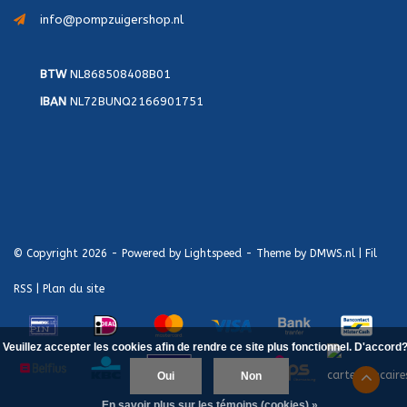
info@pompzuigershop.nl
BTW
NL868508408B01
IBAN
NL72BUNQ2166901751
© Copyright 2026 - Powered by
Lightspeed
- Theme by
DMWS.nl
|
Fil
RSS
|
Plan du site
Veuillez accepter les cookies afin de rendre ce site plus fonctionnel. D'accord
Oui
Non
En savoir plus sur les témoins (cookies) »