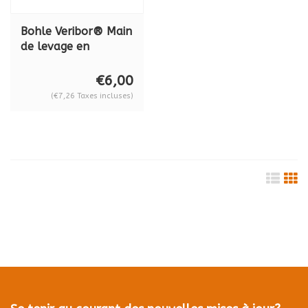
Bohle Veribor® Main
de levage en
plastique BO
5165301
€6,00
(€7,26 Taxes incluses)