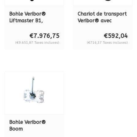
Bohle Veribor®
Chariot de transport
Liftmaster B1,
Veribor® avec
appareil de levage
ventouse intégrée
avec 2 systèmes de
BO 680.0
€7.976,75
€592,04
vide Liftmaster BO
(€9.651,87 Taxes incluses)
(€716,37 Taxes incluses)
88.25
Bohle Veribor®
Boom
supplémentaire BO