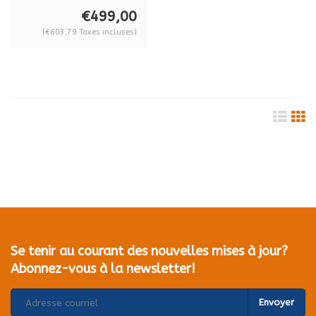
88.026 pour
€499,00
pallonier
(€603,79 Taxes incluses)
B1B18DM4GS
Se tenir au courant des nouvelles mises à jour?
Abonnez-vous à la newsletter!
Envoyer