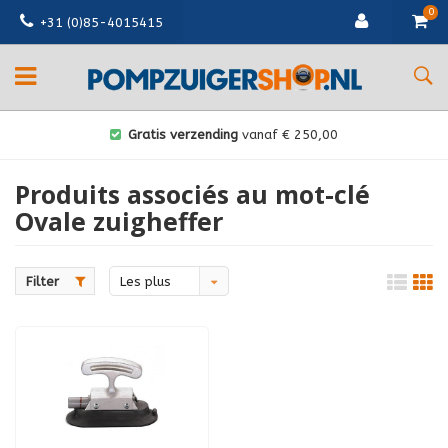
0
+31 (0)85-4015415
Gratis verzending
vanaf € 250,00
Produits associés au mot-clé
Ovale zuigheffer
Filter
Les plus
vus