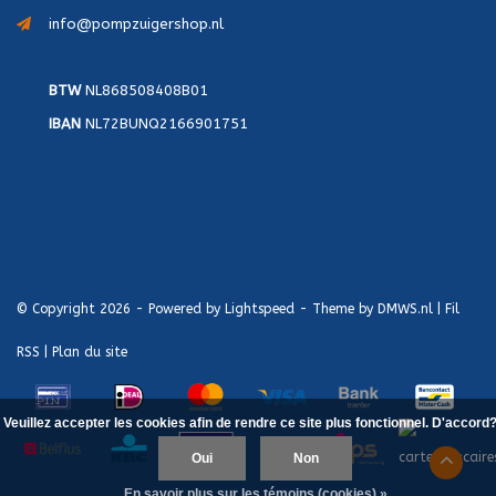
info@pompzuigershop.nl
BTW
NL868508408B01
IBAN
NL72BUNQ2166901751
© Copyright 2026 - Powered by
Lightspeed
- Theme by
DMWS.nl
|
Fil
RSS
|
Plan du site
Veuillez accepter les cookies afin de rendre ce site plus fonctionnel. D'accord
Oui
Non
En savoir plus sur les témoins (cookies) »