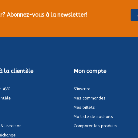
our? Abonnez-vous à la newsletter!
à la clientèle
Mon compte
n AVG
S'inscrire
entèle
Mes commandes
Mes billets
Ma liste de souhaits
 & Livraison
Comparer les produits
 échange