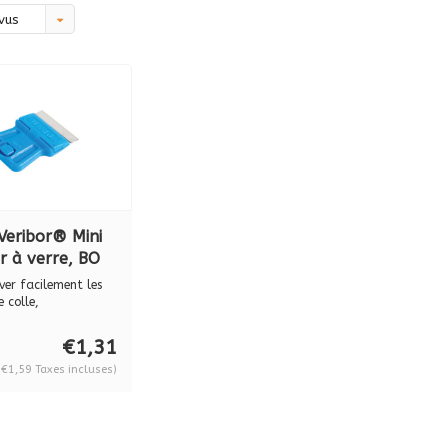
vus
Veribor® Mini
ir à verre, BO
07
ver facilement les
e colle,
lant...
€1,31
(€1,59 Taxes incluses)