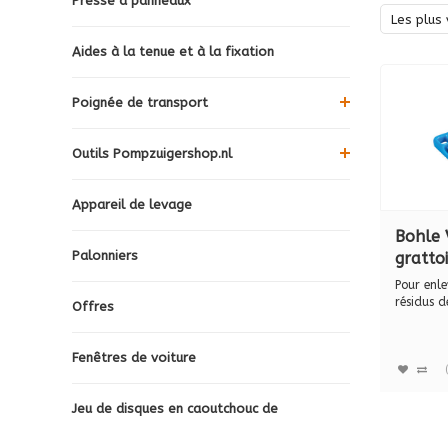
Presse à panneaux
Les plus 
Aides à la tenue et à la fixation
Poignée de transport
Outils Pompzuigershop.nl
Appareil de levage
Bohle 
Palonniers
gratto
30020
Pour enle
résidus d
Offres
d'autocol
Fenêtres de voiture
Jeu de disques en caoutchouc de