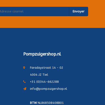
Envoyer
Pompzuigershop.nl
Faradaystraat 14 - 02
4004 JZ Tiel
+31 (0)344-662288
info@pompzuigershop.nl
BTW
NL868508408B01