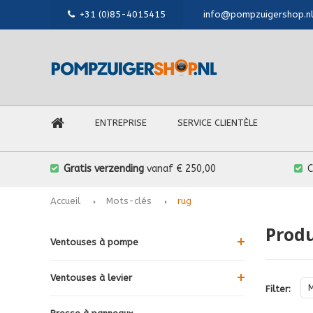
+31 (0)85-4015415
info@pompzuigershop.n
ENTREPRISE
SERVICE CLIENTÈLE
Gratis verzending
vanaf € 250,00
Accueil
Mots-clés
rug
Produ
Ventouses à pompe
Ventouses à levier
Filter: