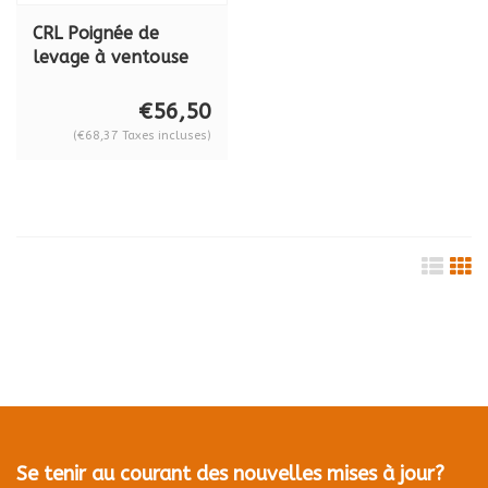
CRL Poignée de
levage à ventouse
de 8 pouces en ABS
avec mécanisme de
€56,50
pompe pour
(€68,37 Taxes incluses)
surfaces courbes,
S109
Se tenir au courant des nouvelles mises à jour?