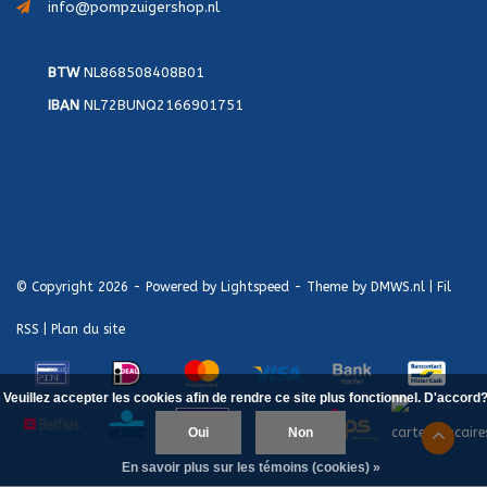
info@pompzuigershop.nl
BTW
NL868508408B01
IBAN
NL72BUNQ2166901751
© Copyright 2026 - Powered by
Lightspeed
- Theme by
DMWS.nl
|
Fil
RSS
|
Plan du site
Veuillez accepter les cookies afin de rendre ce site plus fonctionnel. D'accord
Oui
Non
En savoir plus sur les témoins (cookies) »