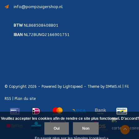
info@pompzuigershop.nl
BTW
NL868508408B01
IBAN
NL72BUNQ2166901751
© Copyright 2026 - Powered by
Lightspeed
- Theme by
DMWS.nl
|
Fil
RSS
|
Plan du site
Veuillez accepter les cookies afin de rendre ce site plus fonctionnel. D'accord
Oui
Non
En savoir plus sur les témoins (cookies) »