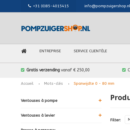
+31 (0)85-4015415
info@pompzuigershop.n
ENTREPRISE
SERVICE CLIENTÈLE
Gratis verzending
vanaf € 250,00
Accueil
Mots-clés
Spanwijdte 0 - 80 mm
Produ
Ventouses à pompe
Ventouses à levier
Filter: