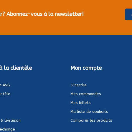
our? Abonnez-vous à la newsletter!
à la clientèle
Mon compte
n AVG
S'inscrire
entèle
Mes commandes
Mes billets
Ma liste de souhaits
 & Livraison
Comparer les produits
 échange