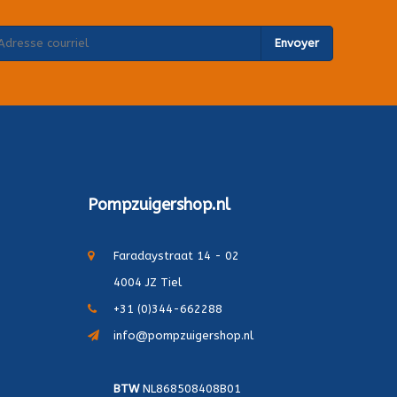
Envoyer
Pompzuigershop.nl
Faradaystraat 14 - 02
4004 JZ Tiel
+31 (0)344-662288
info@pompzuigershop.nl
BTW
NL868508408B01