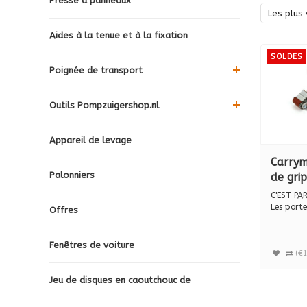
Presse à panneaux
Les plus 
Aides à la tenue et à la fixation
SOLDES
Poignée de transport
Outils Pompzuigershop.nl
Appareil de levage
Carrym
Palonniers
de gri
C'EST PAR
Les port
Offres
CARRYMATE
Fenêtres de voiture
(€1
Jeu de disques en caoutchouc de