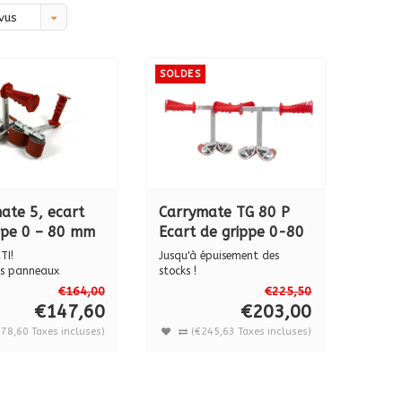
vus
SOLDES
ate 5, ecart
Carrymate TG 80 P
ppe 0 – 80 mm
Ecart de grippe 0-80
mm
TI!
Jusqu'à épuisement des
es panneaux
stocks !
® sont livrés p...
Les portes panneaux CARRY...
€164,00
€225,50
€147,60
€203,00
78,60 Taxes incluses)
(€245,63 Taxes incluses)