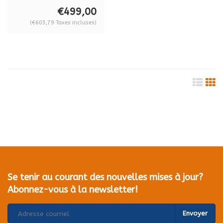
88.026 pour
€499,00
pallonier
(€603,79 Taxes incluses)
B1B18DM4GS
Se tenir au courant des nouvelles mises à jour?
Abonnez-vous à la newsletter!
Envoyer