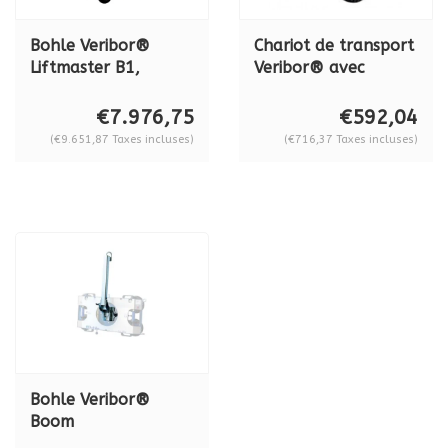
Bohle Veribor®
Chariot de transport
Liftmaster B1,
Veribor® avec
appareil de levage
ventouse intégrée
avec 2 systèmes de
BO 680.0
€7.976,75
€592,04
vide Liftmaster BO
(€9.651,87 Taxes incluses)
(€716,37 Taxes incluses)
88.25
Bohle Veribor®
Boom
supplémentaire BO