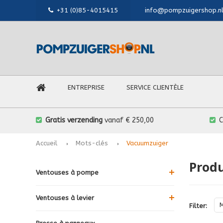
+31 (0)85-4015415
info@pompzuigershop.n
ENTREPRISE
SERVICE CLIENTÈLE
Gratis verzending
vanaf € 250,00
Accueil
Mots-clés
Vacuumzuiger
Produ
Ventouses à pompe
Ventouses à levier
Filter: