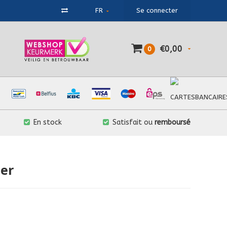
FR
Se connecter
€0,00
0
En stock
Satisfait ou
remboursé
ger