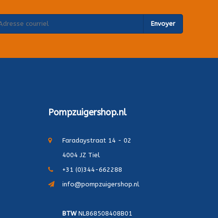
Envoyer
Pompzuigershop.nl
Faradaystraat 14 - 02
4004 JZ Tiel
+31 (0)344-662288
info@pompzuigershop.nl
BTW
NL868508408B01