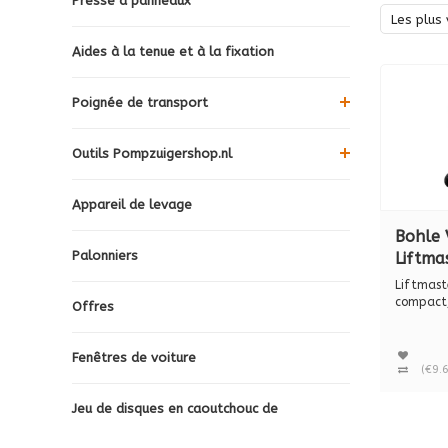
Presse à panneaux
Les plus 
Aides à la tenue et à la fixation
Poignée de transport
Outils Pompzuigershop.nl
Appareil de levage
Bohle 
Palonniers
Liftma
appare
Liftmast
avec 2
compact,
Offres
l...
vide L
88.25
Fenêtres de voiture
(€9.
Jeu de disques en caoutchouc de