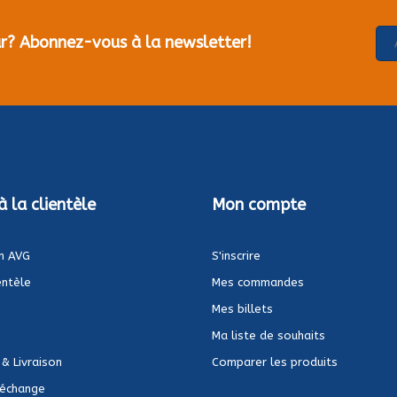
our? Abonnez-vous à la newsletter!
à la clientèle
Mon compte
n AVG
S'inscrire
entèle
Mes commandes
Mes billets
Ma liste de souhaits
 & Livraison
Comparer les produits
 échange