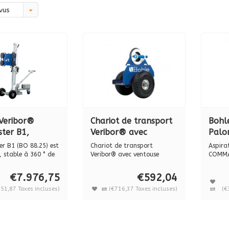
vus
Veribor®
Chariot de transport
Bohl
ster B1,
Veribor® avec
Palo
il de levage
ventouse intégrée BO
(BO 
er B1 (BO 88.25) est
Chariot de transport
Aspira
 systèmes de
680.0
palo
 stable à 360 ° de
Veribor® avec ventouse
COMMAN
intégrée BO 6...
pas d..
iftmaster BO
180 
€7.976,75
€592,04
651,87 Taxes incluses)
(€716,37 Taxes incluses)
(€