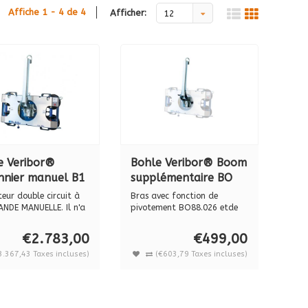
Affiche 1 - 4 de 4
Afficher:
12
e Veribor®
Bohle Veribor® Boom
nnier manuel B1
supplémentaire BO
B18 DM4 GS)
88.026 pour
teur double circuit à
Bras avec fonction de
nnier manuel,
pallonier
DE MANUELLE. Il n'a
pivotement BO88.026 etde
.
basculement ...
kg.
B1B18DM4GS
€2.783,00
€499,00
3.367,43 Taxes incluses)
(€603,79 Taxes incluses)