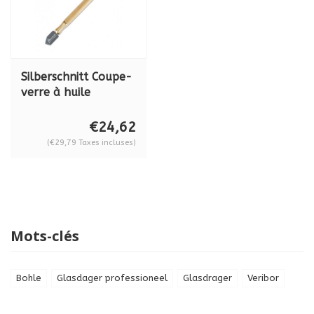
Silberschnitt Coupe-
verre à huile
Silberschnitt® 5000,
BO 5000.0
€24,62
(€29,79 Taxes incluses)
Mots-clés
Bohle
Glasdager professioneel
Glasdrager
Veribor