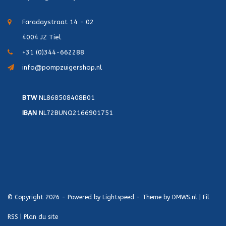
Faradaystraat 14 - 02
4004 JZ Tiel
+31 (0)344-662288
info@pompzuigershop.nl
BTW
NL868508408B01
IBAN
NL72BUNQ2166901751
© Copyright 2026 - Powered by
Lightspeed
- Theme by
DMWS.nl
|
Fil
RSS
|
Plan du site