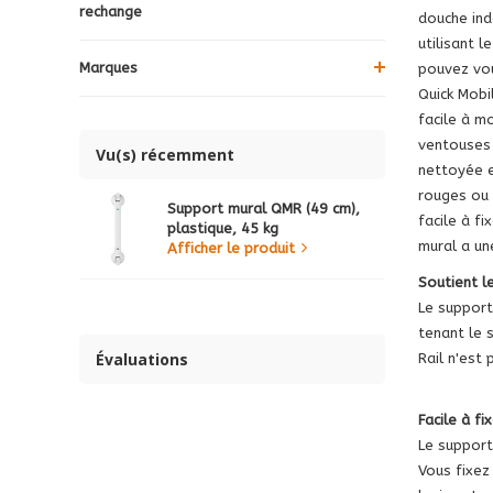
rechange
douche ind
utilisant 
Marques
pouvez vou
Quick Mobi
facile à mo
ventouses 
Vu(s) récemment
nettoyée e
rouges ou 
Support mural QMR (49 cm),
facile à f
plastique, 45 kg
mural a un
Afficher le produit
Soutient l
Le support
tenant le 
Évaluations
Rail n'est
Facile à fi
Le support
Vous fixez