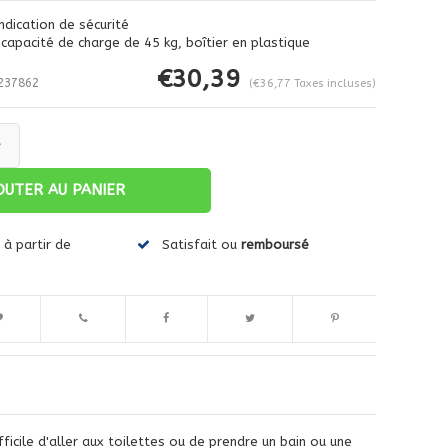
ndication de sécurité
apacité de charge de 45 kg, boîtier en plastique
€30,39
237862
(€36,77 Taxes incluses)
+
OUTER AU PANIER
Agrandir l'image
à partir de
Satisfait ou
remboursé
fficile d'aller aux toilettes ou de prendre un bain ou une