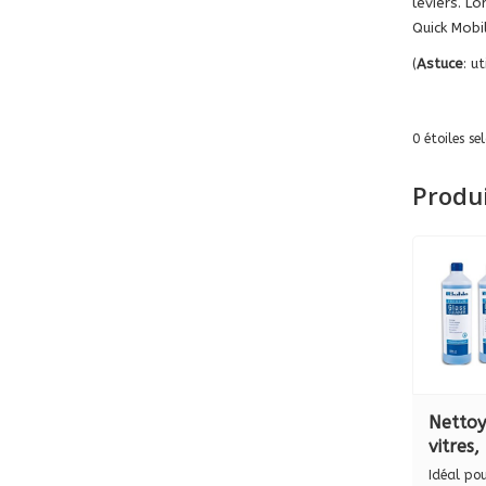
leviers. L
Quick Mobi
(
Astuce
: u
0
étoiles se
Produ
Nettoy
vitres,
1 tête
Idéal pour