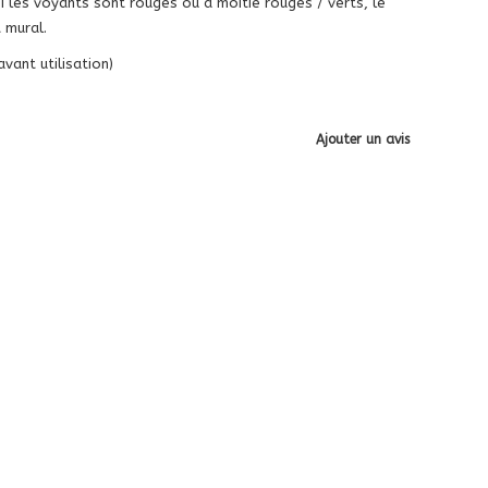
Si les voyants sont rouges ou à moitié rouges / verts, le
 mural.
vant utilisation)
Ajouter un avis