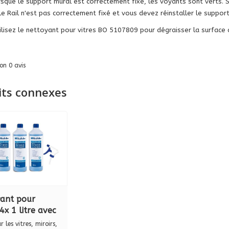
orsque le support mural est correctement fixé, les voyants sont verts. 
le Rail n'est pas correctement fixé et vous devez réinstaller le support
tilisez le nettoyant pour vitres BO 5107809 pour dégraisser la surface a
lon
0
avis
its connexes
ant pour
 4x 1 litre avec
 de
 les vitres, miroirs,