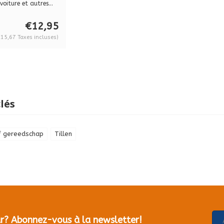
isation BO
voiture et autres...
05
€12,95
€15,67 Taxes incluses)
lés
f gereedschap
Tillen
our? Abonnez-vous à la newsletter!