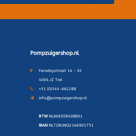
Pompzuigershop.nl
Faradaystraat 14 - 02
4004 JZ Tiel
+31 (0)344-662288
info@pompzuigershop.nl
BTW
NL868508408B01
IBAN
NL72BUNQ2166901751