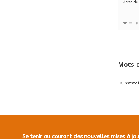
pulvér
vitres de 
51078
(
Mots-c
Kunststo
Se tenir au courant des nouvelles mises à j