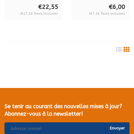
5165301
€22,55
€6,00
(€27,29 Taxes incluses)
(€7,26 Taxes incluses)
Se tenir au courant des nouvelles mises à jour?
Abonnez-vous à la newsletter!
Envoyer