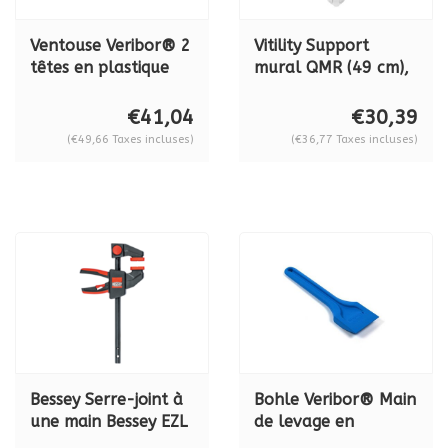
Ventouse Veribor® 2
Vitility Support
têtes en plastique
mural QMR (49 cm),
BO 602.1G 50kg
plastique, 45 kg
€41,04
€30,39
(€49,66 Taxes incluses)
(€36,77 Taxes incluses)
Bessey Serre-joint à
Bohle Veribor® Main
une main Bessey EZL
de levage en
45-8
plastique BO