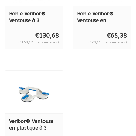
Bohle Veribor®
Bohle Veribor®
Ventouse à 3
Ventouse en
ventouses Veribor®
aluminium à 3
en aluminium BO
ventouses BO
€130,68
€65,38
S3.021, en set Série
603.021, série 2021
(€158,12 Taxes incluses)
(€79,11 Taxes incluses)
2021
Veribor® Ventouse
en plastique à 3
têtes avec 3 têtes