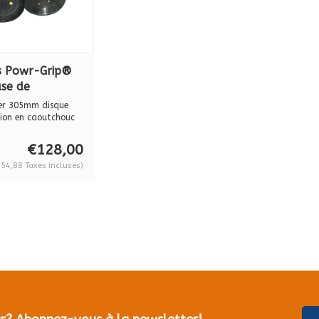
s Powr-Grip®
se de
acement
er 305mm disque
pour div.
tion en caoutchouc
p...
rips G 3370
€128,00
54,88 Taxes incluses)