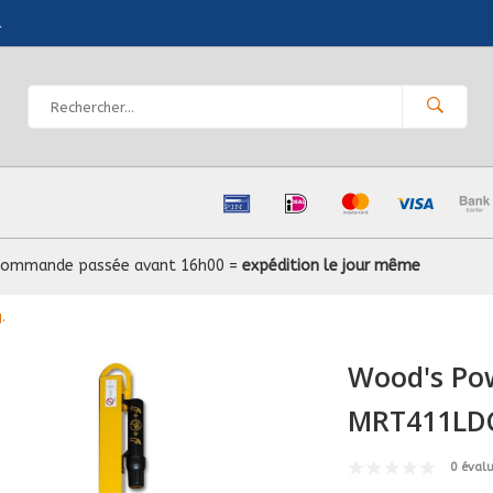
l
Commande passée avant 16h00 =
expédition le jour même
.
Wood's Po
MRT411LDC,
0 éval