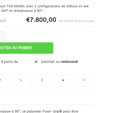
rcuit TOP MODEL avec 3 configurations de châssis et une
360° et d'inclinaison à 90°.
€7.800,00
1016
(€9.438,00 Taxes incluses)
+
OUTER AU PANIER
Agrandir l'image
à partir de
Satisfait ou
remboursé
clinaison à 90°, ce palonnier Powr-Grip® peut être