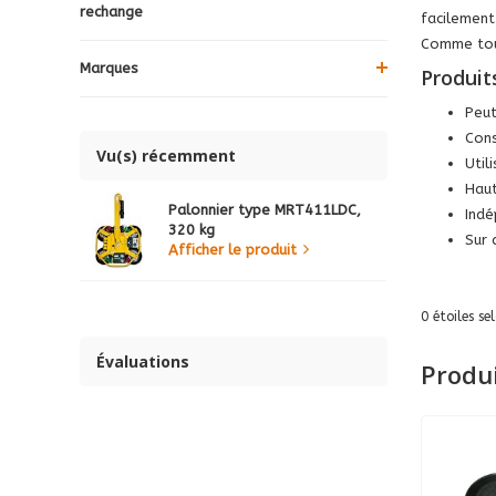
rechange
facilement
Comme tous
Marques
Produit
Peut
Cons
Vu(s) récemment
Util
Haut
Palonnier type MRT411LDC,
Indé
320 kg
Sur 
Afficher le produit
0
étoiles se
Évaluations
Produ