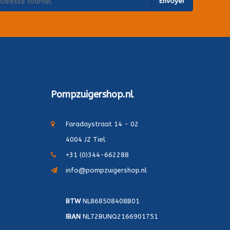
Envoyer
Pompzuigershop.nl
Faradaystraat 14 - 02
4004 JZ Tiel
+31 (0)344-662288
info@pompzuigershop.nl
BTW
NL868508408B01
IBAN
NL72BUNQ2166901751