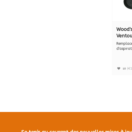
Wood'
Ventou
rempl
Remplac
305mm 
d'aspira
standard 
Powr-G
(€1