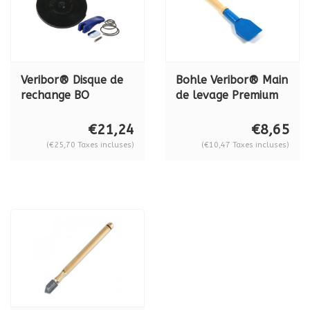
Veribor® Disque de
Bohle Veribor® Main
rechange BO
de levage Premium
614.02BL
en plastique avec
manche en bois
€21,24
€8,65
BO5165400
(€25,70 Taxes incluses)
(€10,47 Taxes incluses)