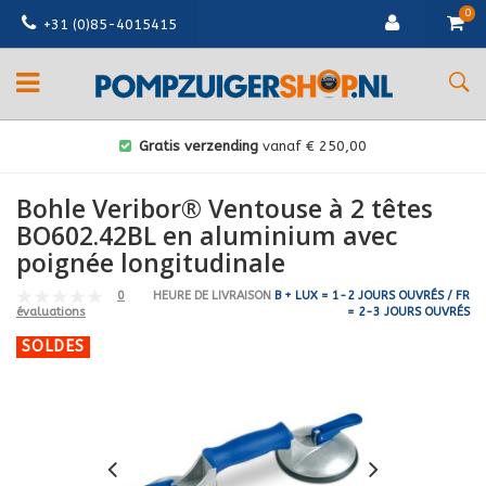
0
+31 (0)85-4015415
Gratis verzending
vanaf € 250,00
Bohle Veribor® Ventouse à 2 têtes
BO602.42BL en aluminium avec
poignée longitudinale
0
HEURE DE LIVRAISON
B + LUX = 1-2 JOURS OUVRÉS / FR
= 2-3 JOURS OUVRÉS
évaluations
SOLDES