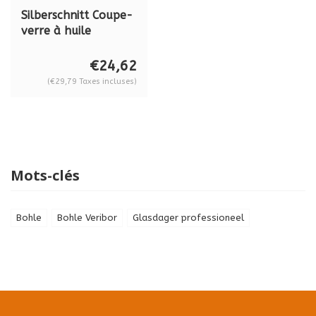
Silberschnitt Coupe-
verre à huile
Silberschnitt® 5000,
BO 5000.0
€24,62
(€29,79 Taxes incluses)
Mots-clés
Bohle
Bohle Veribor
Glasdager professioneel