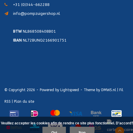
+31 (0)344-662288
info@pompzuigershop.nl
BTW
NL868508408B01
IBAN
NL72BUNQ2166901751
© Copyright 2026 - Powered by
Lightspeed
- Theme by
DMWS.nl
|
Fil
RSS
|
Plan du site
Veuillez accepter les cookies afin de rendre ce site plus fonctionnel. D'accord
Oui
Non