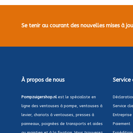
Se tenir au courant des nouvelles mises à j
À propos de nous
Service 
Pompzuigershop.nl
est le spécialiste en
Déclaratio
ligne des ventouses à pompe, ventouses à
Service cli
levier, chariots à ventouses, presses à
Entreprise
panneaux, poignées de transports et aides
Paiement
au maintien et à la fixation. Vous trouverez
Expédition