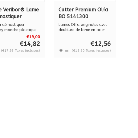
e Veribor® Lame
Cutter Premium Olfa
mastiquer
BO 5141300
omy manche
 démastiquer
Lames Olfa originales avec
tique BO
y manche plastique
doublure de lame en acier
64000
inoxyda...
000
€19,00
€14,82
€12,56
(€17,93 Taxes incluses)
(€15,20 Taxes incluses)