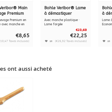
Veribor® Main
Bohle Veribor® Lame
Bohl
age Premium
à démastiquer
à dé
stique avec
Premium "DON
Econ
levage Premium en
Avec manche plastique ·
Lame à
 en bois
CARLOS", BO 5164200
plas
e avec manche en
Lame forgée
Econom
..
BO 51
5400
5164
€23,69
€8,65
€22,25
€10,47 Taxes incluses)
(€26,92 Taxes incluses)
es ont aussi acheté