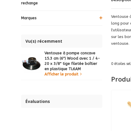
rechange
Ventouse à
Marques
long pour 
l'utilisat
sur les bo
Vu(s) récemment
ventouse.
Ventouse à pompe concave
15.3 cm (6") Wood avec 1 / 4-
20 x 3/8" tige filetée boîtier
0
étoiles se
en plastique TL6AM
Afficher le produit
Produ
Évaluations