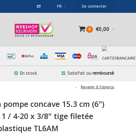
FR
Se connecter
€0,00
0
En stock
Satisfait ou
remboursé
Revenir à l'aperçu
 pompe concave 15.3 cm (6")
 / 4-20 x 3/8" tige filetée
 plastique TL6AM