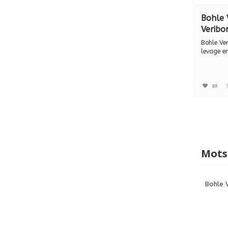
Bohle 
Veribo
levage
Bohle Ve
51650
levage e
Made in G
Mots
Bohle 