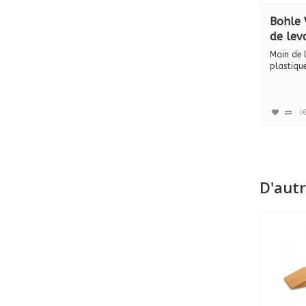
Bohle 
de lev
en pla
Main de 
manche
plastiqu
bois. (BO.
BO516
(
D'autr