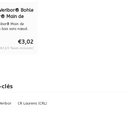
Veribor® Bohle
r® Main de
 en bois BO
ribor® Main de
00
n bois sans nœud.
...
€3,02
(€3,65 Taxes incluses)
-clés
Veribor
CR Laurens (CRL)